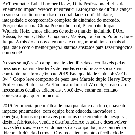
Ar/Pneumatic Twin Hammer Heavy Duty Professional/Industrial
Pneumatic Impact Wrench Pneumatic, Esforçando-se difícil alcançar
o sucesso contínuo com base na qualidade, confiabilidade,
integridade e compreensão completa da dinâmica do mercado.
Preço cotado para China Pneumatic Tool, Pneumatic Impact
Wrench, Hoje, temos clientes de todo o mundo, incluindo EUA,
Rússia, Espanha, Itália, Cingapura, Malásia, Tailândia, Polônia, Irã e
Iraque.A missão da nossa empresa é entregar produtos da mais alta
qualidade com o melhor preço.Estamos ansiosos para fazer negócios
com você!
Nossas soluções são amplamente identificadas e confiáveis ​​pelas
pessoas e podem atender às demandas econômicas e sociais em
constante transformação para 2019 Boa qualidade China 40A01b
3/4 ″ Corpo leve composto de peso leve Martelo duplo Heavy Duty
Professional/Industrial Air/Pneumatic Impact Wrench, Caso sejam
necessários detalhes adicionais , você deve entrar em contato
conosco a qualquer momento!
2019 ferramenta pneumática de boa qualidade da china, chave de
impacto pneumática, com equipe bem educada, inovadora e
enérgica, fomos responsáveis ​​por todos os elementos de pesquisa,
design, fabricação, venda e distribuição.Ao estudar e desenvolver
novas técnicas, temos vindo não só a acompanhar, mas também a
liderar a indústria da moda.Ouvimos atentamente o feedback de