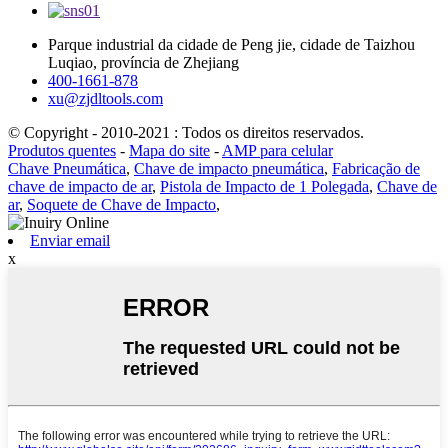
Parque industrial da cidade de Peng jie, cidade de Taizhou
Luqiao, província de Zhejiang
400-1661-878
xu@zjdltools.com
© Copyright - 2010-2021 : Todos os direitos reservados.
Produtos quentes
-
Mapa do site
-
AMP para celular
Chave Pneumática
,
Chave de impacto pneumática
,
Fabricação de
chave de impacto de ar
,
Pistola de Impacto de 1 Polegada
,
Chave de
ar
,
Soquete de Chave de Impacto
,
Enviar email
x