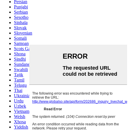
Persian
Punjabi
Serbian
Sesotho
Sinhala
Slovak
Slovenian
Somali
Samoan
Scots Gaelic
Shona
Sindhi
Sundanese
Swahili
Tajik
Tamil
Telugu
Thai
Ukrainian
Urdu
Uzbek
Vietnamese
Welsh
Xhosa
Yiddish